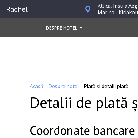
Attica, Insula Aeg
Rachel
Marina - Kiriakou
DESPRE HOTEL
Acasă
–
Despre hotel
–
Plată și detalii plată
Detalii de plată 
Coordonate bancare