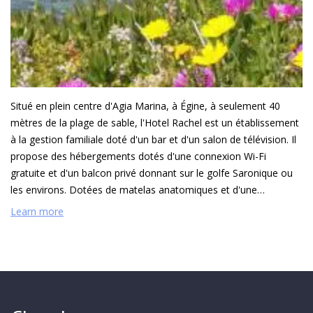
Situé en plein centre d'Agia Marina, à Égine, à seulement 40
mètres de la plage de sable, l'Hotel Rachel est un établissement
à la gestion familiale doté d'un bar et d'un salon de télévision. Il
propose des hébergements dotés d'une connexion Wi-Fi
gratuite et d'un balcon privé donnant sur le golfe Saronique ou
les environs. Dotées de matelas anatomiques et d'une
décoration simple, les chambres climatisées de l'Hotel Rachel
Learn more
disposent d'un réfrigérateur et d'une télévision. Chaque
logement dispose d'une salle de bains privative pourvue d'un
sèche-cheveux. Vous pourrez commencer votre journée avec un
petit-déjeuner buffet enrichi de confitures maison et d'autres
saveurs locales. Des repas légers et des boissons
rafraîchissantes sont servis au bar sur place tout au long de la