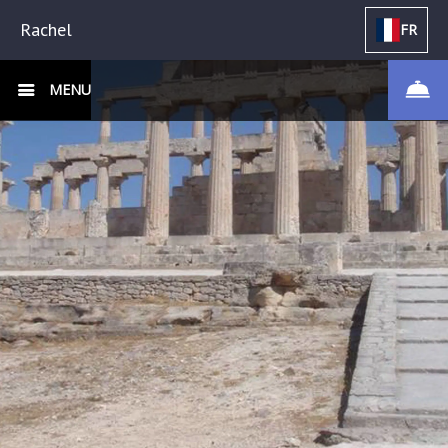
Rachel
FR
MENU