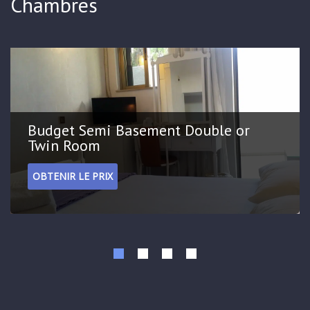
Chambres
journée.
Budget Semi Basement Double or
Twin Room
OBTENIR LE PRIX